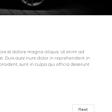
bore et dolore magna aliqua. Ut enim ad
 Duis aute irure dolor in reprehenderit in
proident, sunt in culpa qui officia deserunt
Next