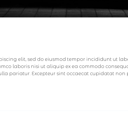
piscing elit, sed do eiusmod tempor incididunt ut la
amco laboris nisi ut aliquip ex ea commodo consequat.
nulla pariatur. Excepteur sint occaecat cupidatat non 