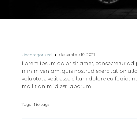
décembre 10, 2021
Uncategorized
Lorem ipsum dolor sit amet, consectetur adi
minim veniam, quis nostrud exercitation ull
voluptate velit esse cillum dolore eu fugiat 
mollit anim id est laborum.
Tags:
No tags